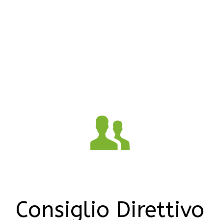
Scarica lo Statuto UNPLI APS
Scarica il regolamento Generale UNPLI LAZIO - APS
Consiglio Direttivo