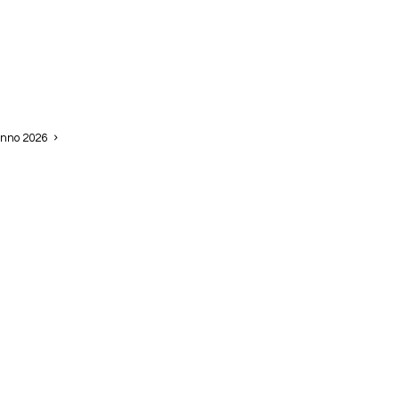
alle Pro
i. Il
e esigenze
 Anno 2026